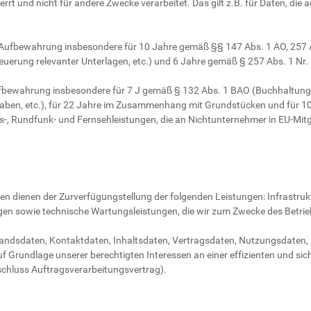
rrt und nicht für andere Zwecke verarbeitet. Das gilt z.B. für Daten, di
e Aufbewahrung insbesondere für 10 Jahre gemäß §§ 147 Abs. 1 AO, 257 A
uerung relevanter Unterlagen, etc.) und 6 Jahre gemäß § 257 Abs. 1 Nr. 
Aufbewahrung insbesondere für 7 J gemäß § 132 Abs. 1 BAO (Buchhaltun
aben, etc.), für 22 Jahre im Zusammenhang mit Grundstücken und für 
-, Rundfunk- und Fernsehleistungen, die an Nichtunternehmer in EU-Mitgl
 dienen der Zurverfügungstellung der folgenden Leistungen: Infrastrukt
gen sowie technische Wartungsleistungen, die wir zum Zwecke des Betrie
estandsdaten, Kontaktdaten, Inhaltsdaten, Vertragsdaten, Nutzungsdat
 Grundlage unserer berechtigten Interessen an einer effizienten und si
bschluss Auftragsverarbeitungsvertrag).