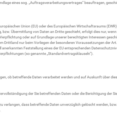
rundlage eines sog. „Auftragsverarbeitungsvertrages“ beauftragen, gesch
r Europäischen Union (EU) oder des Europäischen Wirtschaftsraums (EWR)
zw. Übermittlung von Daten an Dritte geschieht, erfolgt dies nur, wenn e
 Verpflichtung oder auf Grundlage unserer berechtigten Interessen geschie
nem Drittland nur beim Vorliegen der besonderen Voraussetzungen der Art.
ell anerkannten Feststellung eines der EU entsprechenden Datenschutznive
 Verpflichtungen (so genannte „Standardvertragsklauseln“).
ngen, ob betreffende Daten verarbeitet werden und auf Auskunft über die
rvollständigung der Sie betreffenden Daten oder die Berichtigung der Si
 verlangen, dass betreffende Daten unverzüglich gelöscht werden, bzw
.