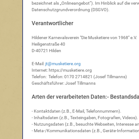
bezeichnet als „Onlineangebot“). Im Hinblick auf die verw
Datenschutzgrundverordnung (DSGVO).
Verantwortlicher
Hildener Karnevalsverein "Die Musketiere von 1968" e.V.
Heiligenstraße 40
D-40721 Hilden
E-Mail:
jt@musketiere.org
Internet: https://musketiere.org
Telefon: Telefon: 0170 2714821 (
Josef Tillmanns)
Geschäftsführer: Josef Tillmanns
Arten der verarbeiteten Daten:- Bestandsda
- Kontaktdaten (z.B., E-Mail, Telefonnummern).
- Inhaltsdaten (z.B., Texteingaben, Fotografien, Videos).
- Nutzungsdaten (z.B., besuchte Webseiten, Interesse an 
- Meta-/Kommunikationsdaten (z.B., Geräte-Information