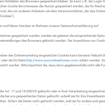
dem Schließen des Browsers gespeichert bleiben. So kann z.B. der Login-
chen Cookie die Interessen der Nutzer gespeichert werden, die für Rei
hnet, die von anderen Anbietern als dem Verantwortlichen, der das Onlin
 Cookies“).
n und klären hierüber im Rahmen unserer Datenschutzerklärung auf.
 Rechner gespeichert werden, werden sie gebeten die entsprechende Optio
emeinstellungen des Browsers gelöscht werden. Der Ausschluss von Cook
ken des Onlinemarketing eingesetzten Cookies kann bei einer Vielzahl der 
/
oder die EU-Seite
http://www.youronlinechoices.com/
erklärt werden. D
reicht werden. Bitte beachten Sie, dass dann gegebenenfalls nicht alle 
er Art. 17 und 18 DSGVO gelöscht oder in ihrer Verarbeitung eingeschrä
e bei uns gespeicherten Daten gelöscht, sobald sie für ihre Zweckbest
n. Sofern die Daten nicht gelöscht werden, weil sie für andere und geset