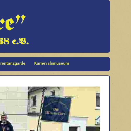
rentanzgarde
Karnevalsmuseum